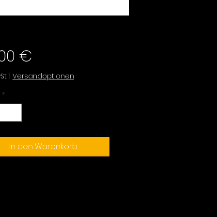
Preis
,00 €
St.
|
Versandoptionen
*
In den Warenkorb