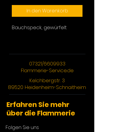
In den Warenkorb
Bauchspeck, gewürfelt
07321/6609933
Flammerie-Service.de
Kelchbergstr. 3
89520 Heidenheim-Schnaitheim
Erfahren Sie mehr
über die Flammerie
Folgen Sie uns