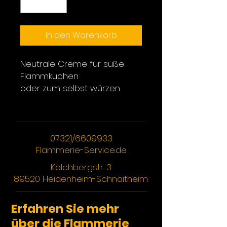
In den Warenkorb
Neutrale Creme für süße
Flammkuchen
oder zum selbst würzen
07321/6609933
Flammerie-Service.de
Kelchbergstr. 3
89520 Heidenheim-Schnaitheim
Erfahren Sie mehr
über die Flammerie